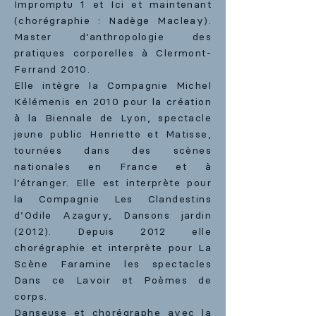
Impromptu 1 et Ici et maintenant
(chorégraphie : Nadège Macleay).
Master d’anthropologie des
pratiques corporelles à Clermont-
Ferrand 2010.
Elle intègre la Compagnie Michel
Kélémenis en 2010 pour la création
à la Biennale de Lyon, spectacle
jeune public Henriette et Matisse,
tournées dans des scènes
nationales en France et à
l’étranger. Elle est interprète pour
la Compagnie Les Clandestins
d’Odile Azagury, Dansons jardin
(2012). Depuis 2012 elle
chorégraphie et interprète pour La
Scène Faramine les spectacles
Dans ce Lavoir et Poèmes de
corps.
Danseuse et chorégraphe avec la