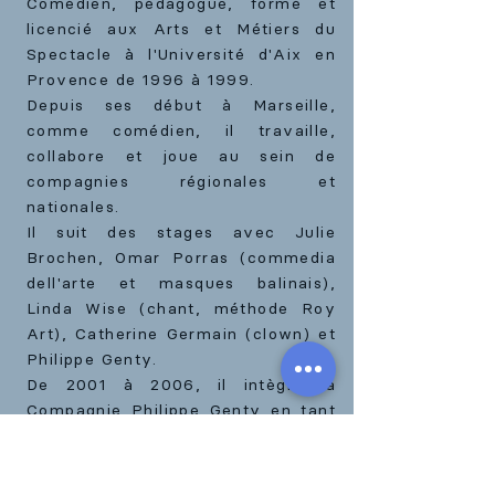
Comédien, pédagogue, formé et
licencié aux Arts et Métiers du
Spectacle à l'Université d'Aix en
Provence de 1996 à 1999.
Depuis ses début à Marseille,
comme comédien, il travaille,
collabore et joue au sein de
compagnies régionales et
nationales.
Il suit des stages avec Julie
Brochen, Omar Porras (commedia
dell'arte et masques balinais),
Linda Wise (chant, méthode Roy
Art), Catherine Germain (clown) et
Philippe Genty.
De 2001 à 2006, il intègre la
Compagnie Philippe Genty en tant
que comédien-marionnettiste et
joue dans "Ligne de fuite ».
Parcours pluridisciplinaire, jalonné