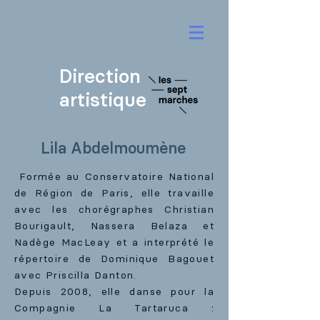
Direction
artistique
Lila Abdelmoumène
Formée au Conservatoire National
de Région de Paris, elle travaille
avec les chorégraphes Christian
Bourigault, Nassera Belaza et
Nadège MacLeay et a interprété le
répertoire de Dominique Bagouet
avec Priscilla Danton.
Depuis 2008, elle danse pour la
Compagnie La Tartaruca :