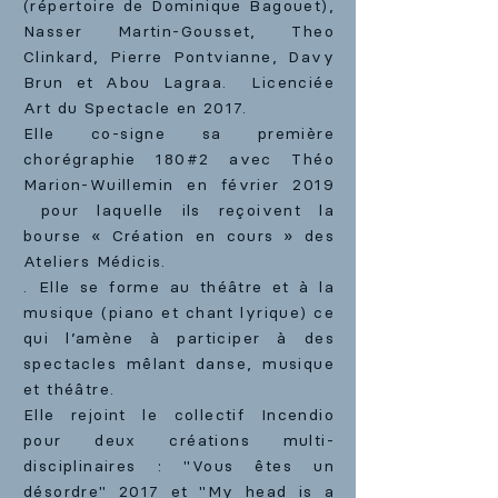
(répertoire de Dominique Bagouet),
Nasser Martin-Gousset, Theo
Clinkard, Pierre Pontvianne, Davy
Brun et Abou Lagraa. Licenciée
Art du Spectacle en 2017.
Elle co-signe sa première
chorégraphie 180#2 avec Théo
Marion-Wuillemin en février 2019
pour laquelle ils reçoivent la
bourse « Création en cours » des
Ateliers Médicis.
. Elle se forme au théâtre et à la
musique (piano et chant lyrique) ce
qui l’amène à participer à des
spectacles mêlant danse, musique
et théâtre.
Elle rejoint le collectif Incendio
pour deux créations multi-
disciplinaires : "Vous êtes un
désordre" 2017 et "My head is a