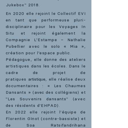
Jukebox" 2018.
En 2020 elle rejoint le Collectif EVI
en tant que performeuse pluri-
disciplinaire pour les Voyages In
Situ et rejoint également la
Compagnie L’Estampe – Nathalie
Pubellier avec le solo « Mia »,
création pour l’espace public.
Pédagogue, elle donne des ateliers
artistiques dans les écoles. Dans le
cadre de projet de
pratiques
artistique
, elle réalise deux
documentaires : « Les Chaumes
Dansants » (
avec
des collégiens) et
"Les Souvenirs dansants" (avec
des résidents d'EHPAD).
En 2022 elle rejoint l'équipe de
Florentin GInot (contre-bassiste) et
de Soa Ratsifandrihana